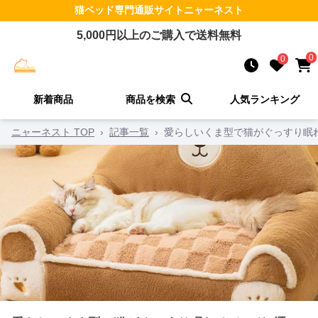
猫ベッド
専門通販サイト
ニャーネスト
5,000
円以上のご購入で送料無料
0
0
新着商品
商品を検索
人気ランキング
ニャーネスト TOP
›
記事一覧
›
愛らしいくま型で猫がぐっすり眠