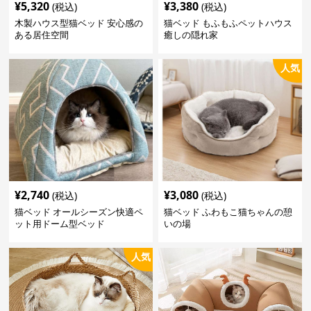
¥
5,320
¥
3,380
(税込)
(税込)
木製ハウス型猫ベッド 安心感の
猫ベッド もふもふペットハウス
ある居住空間
癒しの隠れ家
人気
¥
2,740
¥
3,080
(税込)
(税込)
猫ベッド オールシーズン快適ペ
猫ベッド ふわもこ猫ちゃんの憩
ット用ドーム型ベッド
いの場
人気