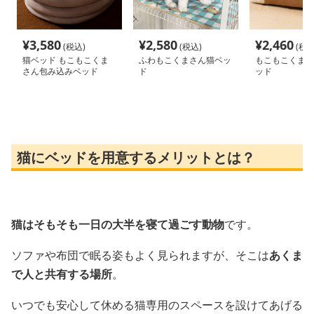
¥
3,580
¥
2,580
¥
2,460
(税込)
(税込)
(税込
猫ベッド もこもこくま
ふわもこくまさん猫ベッ
もこもこくまさ
さん包み込みベッド
ド
ッド
猫にベッドを用意するメリットとは？
猫はそもそも一日の大半を寝て過ごす動物
です。
ソファや布団で眠る姿もよく見られますが、そこは
あくま
で人と共有する場所
。
いつでも安心して休める猫専用のスペースを設けてあげる