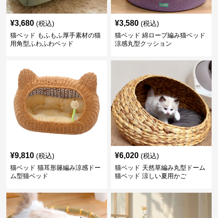
¥
3,680
¥
3,580
(税込)
(税込)
猫ベッド もふもふ厚手素材の猫
猫ベッド 綿ロープ編み猫ベッド
用角型ふわふわベッド
涼感丸型クッション
¥
9,810
¥
6,020
(税込)
(税込)
猫ベッド 猫耳形籐編み涼感ドー
猫ベッド 天然草編み丸型ドーム
ム型猫ベッド
猫ベッド 涼しい夏用かご