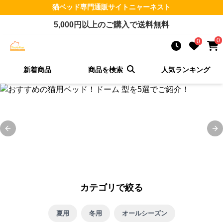
猫ベッド
専門通販サイト
ニャーネスト
5,000
円以上のご購入で送料無料
0
0
新着商品
商品を検索
人気ランキング
Previous slide
Ne
カテゴリで絞る
夏用
冬用
オールシーズン