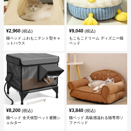
¥
2,960
¥
9,040
(税込)
(税込)
猫ベッド ふわもこテント型キャ
もこもこドリーム ディズニー猫
ットハウス
ベッド
¥
8,200
¥
3,840
(税込)
(税込)
猫ベッド 全天候型ペット避難シ
猫ベッド 高級感溢れる猫専用ソ
ェルター
ファベッド