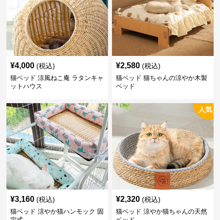
¥
4,000
¥
2,580
(税込)
(税込)
猫ベッド 涼風ねこ庵 ラタンキャ
猫ベッド 猫ちゃんの涼やか木製
ットハウス
ベッド
人気
¥
3,160
¥
2,320
(税込)
(税込)
猫ベッド 涼やか猫ハンモック 固
猫ベッド 涼やか猫ちゃんの天然
定式
ベッド