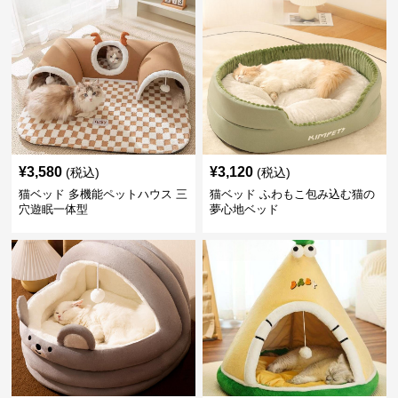
¥
3,580
¥
3,120
(税込)
(税込)
猫ベッド 多機能ペットハウス 三
猫ベッド ふわもこ包み込む猫の
穴遊眠一体型
夢心地ベッド