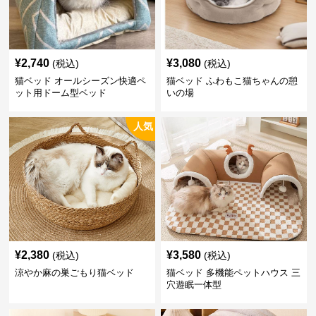
¥
2,740
¥
3,080
(税込)
(税込)
猫ベッド オールシーズン快適ペ
猫ベッド ふわもこ猫ちゃんの憩
ット用ドーム型ベッド
いの場
人気
¥
2,380
¥
3,580
(税込)
(税込)
涼やか麻の巣ごもり猫ベッド
猫ベッド 多機能ペットハウス 三
穴遊眠一体型