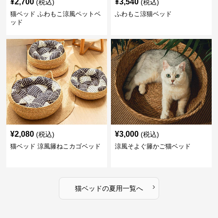
¥
2,700
¥
3,540
(税込)
(税込)
猫ベッド ふわもこ涼風ペットベ
ふわもこ涼猫ベッド
ッド
¥
2,080
¥
3,000
(税込)
(税込)
猫ベッド 涼風籐ねこカゴベッド
涼風そよぐ籐かご猫ベッド
›
猫ベッド
の
夏用
一覧へ