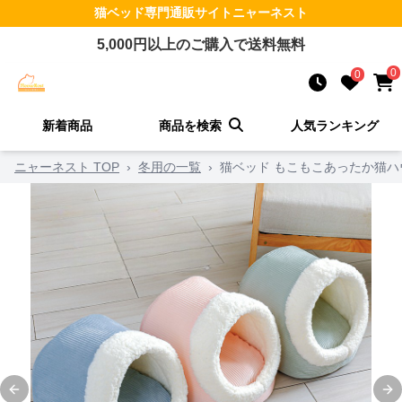
猫ベッド
専門通販サイト
ニャーネスト
5,000
円以上のご購入で送料無料
0
0
新着商品
商品を検索
人気ランキング
ニャーネスト TOP
›
冬用の一覧
›
猫ベッド もこもこあったか猫ハ
Previous slide
Ne