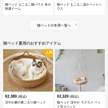
猫ベッド もこもこ猫ハウス 冬の
猫ベッド もこもこ温かペットハ
快適ドーム
ウス
›
猫ベッド
の
冬用
一覧へ
猫ベッド夏用のおすすめアイテム
人気
¥
2,380
¥
2,320
(税込)
(税込)
涼やか麻の巣ごもり猫ベッド
猫ベッド 涼やか マクラメ ペッ
ト吊りベッド