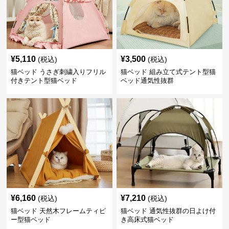
¥
5,110
¥
3,500
(税込)
(税込)
猫ベッド うさぎ刺繍入りフリル
猫ベッド 組み立て式テント型猫
付きテント型猫ベッド
ベッド通気性抜群
¥
6,160
¥
7,210
(税込)
(税込)
猫ベッド 天然木フレームティピ
猫ベッド 通気性抜群の日よけ付
ー型猫ベッド
き高床式猫ベッド