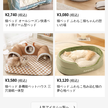
¥
2,740
¥
3,080
(税込)
(税込)
猫ベッド オールシーズン快適ペ
猫ベッド ふわもこ猫ちゃんの憩
ット用ドーム型ベッド
いの場
¥
3,580
¥
3,120
(税込)
(税込)
猫ベッド 多機能ペットハウス 三
猫ベッド ふわもこ包み込む猫の
穴遊眠一体型
夢心地ベッド
›
人気アイテム一覧へ