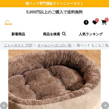
猫ベッド
専門通販サイト
ニャーネスト
5,000
円以上のご購入で送料無料
0
0
新着商品
商品を検索
人気ランキング
ニャーネスト TOP
›
オールシーズンの一覧
›
猫ベッド もこもこ
Previous slide
Ne