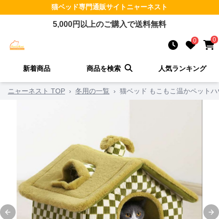
猫ベッド
専門通販サイト
ニャーネスト
5,000
円以上のご購入で送料無料
0
0
新着商品
商品を検索
人気ランキング
ニャーネスト TOP
›
冬用の一覧
›
猫ベッド もこもこ温かペットハ
Previous slide
Ne