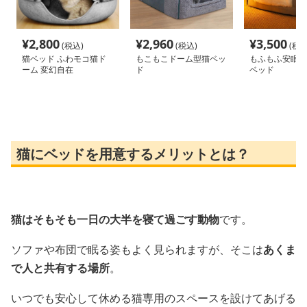
¥
2,800
¥
2,960
¥
3,500
(税込)
(税込)
(税込
猫ベッド ふわモコ猫ド
もこもこドーム型猫ベッ
もふもふ安眠ド
ーム 変幻自在
ド
ベッド
猫にベッドを用意するメリットとは？
猫はそもそも一日の大半を寝て過ごす動物
です。
ソファや布団で眠る姿もよく見られますが、そこは
あくま
で人と共有する場所
。
いつでも安心して休める猫専用のスペースを設けてあげる