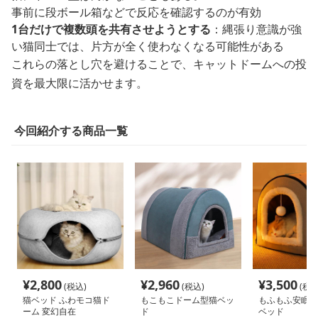
事前に段ボール箱などで反応を確認するのが有効
1台だけで複数頭を共有させようとする
：縄張り意識が強
い猫同士では、片方が全く使わなくなる可能性がある
これらの落とし穴を避けることで、キャットドームへの投
資を最大限に活かせます。
今回紹介する商品一覧
¥
2,800
¥
2,960
¥
3,500
(税込)
(税込)
(税込
猫ベッド ふわモコ猫ド
もこもこドーム型猫ベッ
もふもふ安眠ド
ーム 変幻自在
ド
ベッド