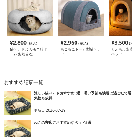
¥
2,800
¥
2,960
¥
3,500
(税込)
(税込)
(税込
猫ベッド ふわモコ猫ド
もこもこドーム型猫ベッ
もふもふ安眠ド
ーム 変幻自在
ド
ベッド
おすすめ記事一覧
涼しい猫ベッドおすすめ5選！暑い季節も快適に過ごせて通
気性も抜群
更新日
2026-07-29
ねこの寝床におすすめなベッド5選