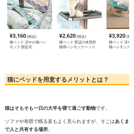
¥
3,160
¥
2,620
¥
3,920
(税込)
(税込)
(税込
猫ベッド 涼やか猫ハン
猫ベッド 窓辺の休憩所
猫ベッド 涼や
モック 固定式
猫用ハンモックベッド
猫ハンモック
猫にベッドを用意するメリットとは？
猫はそもそも一日の大半を寝て過ごす動物
です。
ソファや布団で眠る姿もよく見られますが、そこは
あくま
で人と共有する場所
。