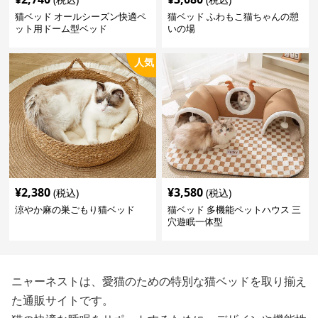
猫ベッド オールシーズン快適ペ
猫ベッド ふわもこ猫ちゃんの憩
ット用ドーム型ベッド
いの場
人気
¥
2,380
¥
3,580
(税込)
(税込)
涼やか麻の巣ごもり猫ベッド
猫ベッド 多機能ペットハウス 三
穴遊眠一体型
ニャーネストは、愛猫のための特別な猫ベッドを取り揃え
た通販サイトです。