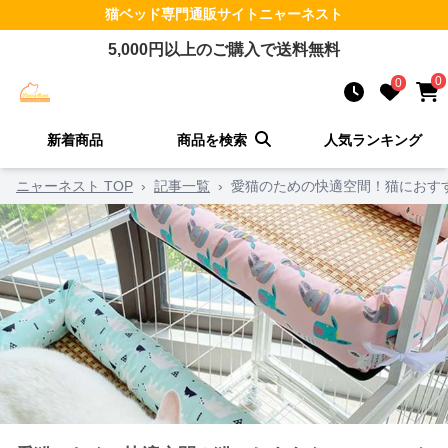
猫ベッド
専門通販サイト
ニャーネスト
5,000
円以上のご購入で送料無料
0
0
新着商品
商品を検索
人気ランキング
ニャーネスト TOP
›
記事一覧
›
愛猫のための快適空間！猫におす