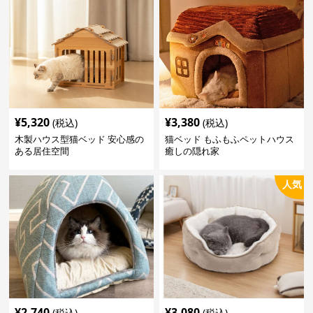
¥
5,320
¥
3,380
(税込)
(税込)
木製ハウス型猫ベッド 安心感の
猫ベッド もふもふペットハウス
ある居住空間
癒しの隠れ家
人気
¥
2,740
¥
3,080
(税込)
(税込)