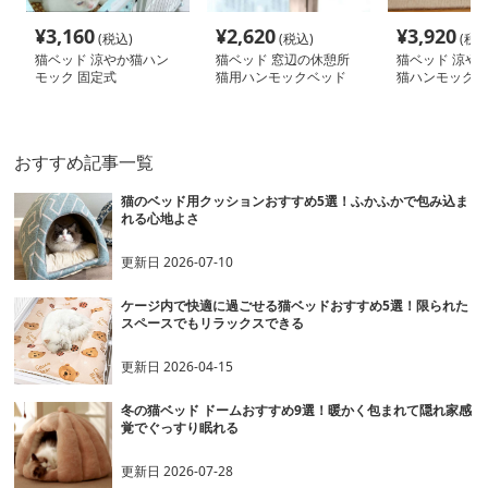
¥
3,160
¥
2,620
¥
3,920
(税込)
(税込)
(税込
猫ベッド 涼やか猫ハン
猫ベッド 窓辺の休憩所
猫ベッド 涼や
モック 固定式
猫用ハンモックベッド
猫ハンモック
おすすめ記事一覧
猫のベッド用クッションおすすめ5選！ふかふかで包み込ま
れる心地よさ
更新日
2026-07-10
ケージ内で快適に過ごせる猫ベッドおすすめ5選！限られた
スペースでもリラックスできる
更新日
2026-04-15
冬の猫ベッド ドームおすすめ9選！暖かく包まれて隠れ家感
覚でぐっすり眠れる
更新日
2026-07-28