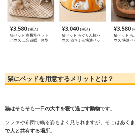
¥
3,580
¥
3,040
¥
3,580
(税込)
(税込)
(税込
猫ベッド 多機能ペット
猫ベッド もぐりん柿ハ
猫ベッド もふ
ハウス 三穴遊眠一体型
ウス 猫ちゃん快適ベッ
ウス 快適ペッ
ド
猫にベッドを用意するメリットとは？
猫はそもそも一日の大半を寝て過ごす動物
です。
ソファや布団で眠る姿もよく見られますが、そこは
あくま
で人と共有する場所
。