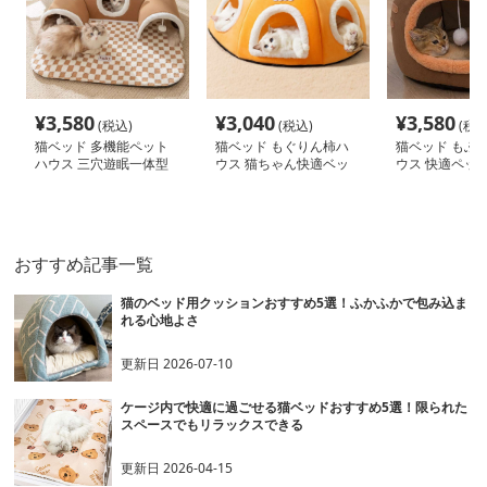
¥
3,580
¥
3,040
¥
3,580
(税込)
(税込)
(税込
猫ベッド 多機能ペット
猫ベッド もぐりん柿ハ
猫ベッド もふ
ハウス 三穴遊眠一体型
ウス 猫ちゃん快適ベッ
ウス 快適ペッ
ド
おすすめ記事一覧
猫のベッド用クッションおすすめ5選！ふかふかで包み込ま
れる心地よさ
更新日
2026-07-10
ケージ内で快適に過ごせる猫ベッドおすすめ5選！限られた
スペースでもリラックスできる
更新日
2026-04-15