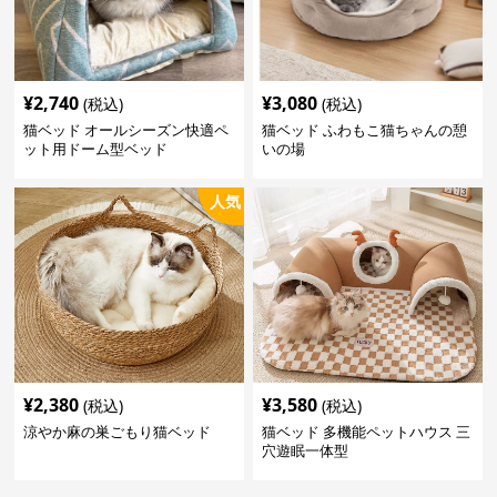
¥
2,740
¥
3,080
(税込)
(税込)
猫ベッド オールシーズン快適ペ
猫ベッド ふわもこ猫ちゃんの憩
ット用ドーム型ベッド
いの場
人気
¥
2,380
¥
3,580
(税込)
(税込)
涼やか麻の巣ごもり猫ベッド
猫ベッド 多機能ペットハウス 三
穴遊眠一体型