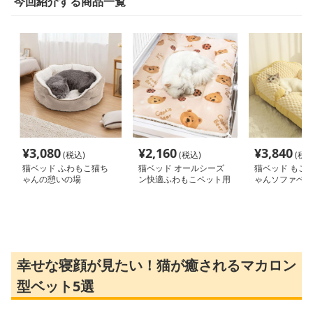
今回紹介する商品一覧
¥
3,080
¥
2,160
¥
3,840
(税込)
(税込)
(税込
猫ベッド ふわもこ猫ち
猫ベッド オールシーズ
猫ベッド もこ
ゃんの憩いの場
ン快適ふわもこペット用
ゃんソファベッ
マット
幸せな寝顔が見たい！猫が癒されるマカロン
型ベット5選