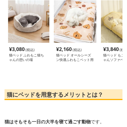
¥
3,080
¥
2,160
¥
3,840
(税込)
(税込)
(税込
猫ベッド ふわもこ猫ち
猫ベッド オールシーズ
猫ベッド もこ
ゃんの憩いの場
ン快適ふわもこペット用
ゃんソファベッ
マット
猫にベッドを用意するメリットとは？
猫はそもそも一日の大半を寝て過ごす動物
です。