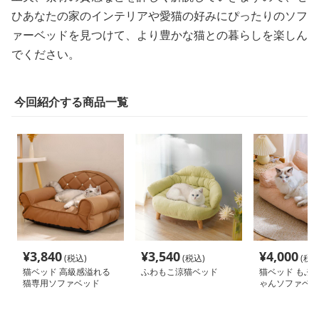
ひあなたの家のインテリアや愛猫の好みにぴったりのソフ
ァーベッドを見つけて、より豊かな猫との暮らしを楽しん
でください。
今回紹介する商品一覧
¥
3,840
¥
3,540
¥
4,000
(税込)
(税込)
(税込
猫ベッド 高級感溢れる
ふわもこ涼猫ベッド
猫ベッド もふ
猫専用ソファベッド
ゃんソファベッ