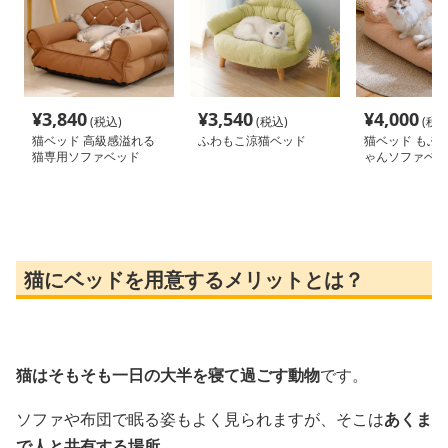
¥
3,840
¥
3,540
¥
4,000
(税込)
(税込)
(税込
猫ベッド 高級感溢れる
ふわもこ涼猫ベッド
猫ベッド もふ
猫専用ソファベッド
ゃんソファベッ
猫にベッドを用意するメリットとは？
猫はそもそも一日の大半を寝て過ごす動物
です。
ソファや布団で眠る姿もよく見られますが、そこは
あくま
で人と共有する場所
。