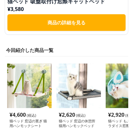
猫ベッド 吸盤取付け窓際キャットベッド
¥
3,580
商品の詳細を見る
今回紹介した商品一覧
¥
4,600
¥
2,620
¥
2,920
(税込)
(税込)
(税込
猫ベッド 窓辺の寛ぎ 猫
猫ベッド 窓辺の休憩所
猫ベッド もふ
用ハンモックシート
猫用ハンモックベッド
ラダイス窓際ベ