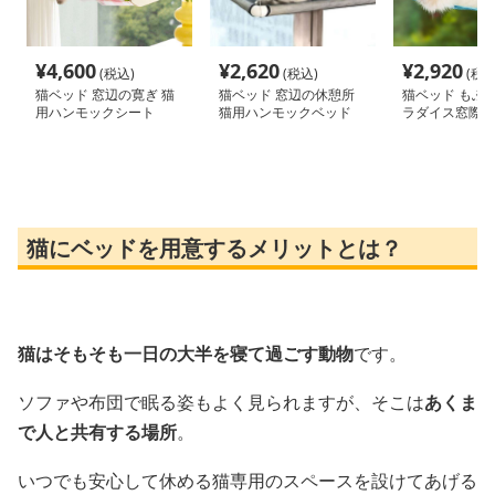
¥
4,600
¥
2,620
¥
2,920
(税込)
(税込)
(税込
猫ベッド 窓辺の寛ぎ 猫
猫ベッド 窓辺の休憩所
猫ベッド もふ
用ハンモックシート
猫用ハンモックベッド
ラダイス窓際ベ
猫にベッドを用意するメリットとは？
猫はそもそも一日の大半を寝て過ごす動物
です。
ソファや布団で眠る姿もよく見られますが、そこは
あくま
で人と共有する場所
。
いつでも安心して休める猫専用のスペースを設けてあげる