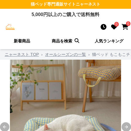
猫ベッド
専門通販サイト
ニャーネスト
5,000
円以上のご購入で送料無料
0
0
新着商品
商品を検索
人気ランキング
ニャーネスト TOP
›
オールシーズンの一覧
›
猫ベッド もこもこ
Previous slide
Ne