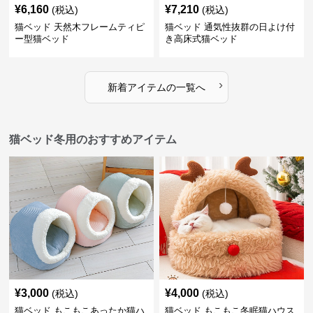
¥
6,160
¥
7,210
(税込)
(税込)
猫ベッド 天然木フレームティピ
猫ベッド 通気性抜群の日よけ付
ー型猫ベッド
き高床式猫ベッド
›
新着アイテムの一覧へ
猫ベッド冬用のおすすめアイテム
¥
3,000
¥
4,000
(税込)
(税込)
猫ベッド もこもこあったか猫ハ
猫ベッド もこもこ冬眠猫ハウス