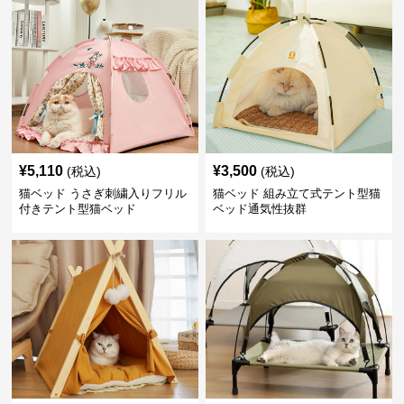
¥
5,110
¥
3,500
(税込)
(税込)
猫ベッド うさぎ刺繍入りフリル
猫ベッド 組み立て式テント型猫
付きテント型猫ベッド
ベッド通気性抜群