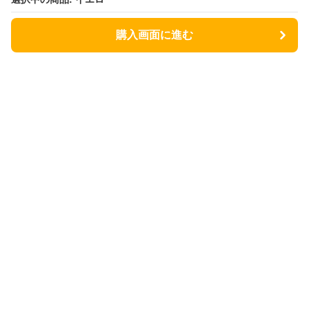
購入画面に進む
購入画面に進む
ニャーネスト
について
会社概要
利用規約