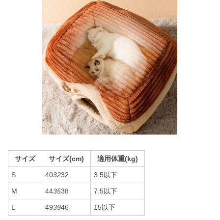
サイズ
サイズ(cm)
適用体重(kg)
S
40
32
32
3.5以下
M
44
35
38
7.5以下
L
49
39
46
15以下