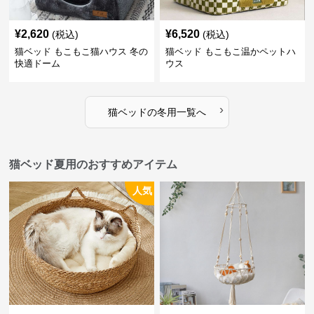
¥
2,620
¥
6,520
(税込)
(税込)
猫ベッド もこもこ猫ハウス 冬の
猫ベッド もこもこ温かペットハ
快適ドーム
ウス
›
猫ベッド
の
冬用
一覧へ
猫ベッド夏用のおすすめアイテム
人気