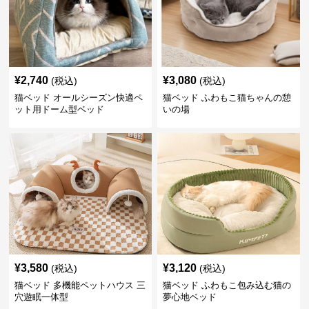
¥
2,740
¥
3,080
(税込)
(税込)
猫ベッド オールシーズン快適ペ
猫ベッド ふわもこ猫ちゃんの憩
ット用ドーム型ベッド
いの場
¥
3,580
¥
3,120
(税込)
(税込)
猫ベッド 多機能ペットハウス 三
猫ベッド ふわもこ包み込む猫の
穴遊眠一体型
夢心地ベッド