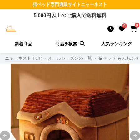
猫ベッド
専門通販サイト
ニャーネスト
5,000
円以上のご購入で送料無料
0
0
新着商品
商品を検索
人気ランキング
ニャーネスト TOP
›
オールシーズンの一覧
›
猫ベッド もふもふペ
Previous slide
Ne