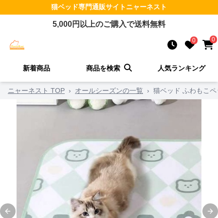
猫ベッド
専門通販サイト
ニャーネスト
5,000
円以上のご購入で送料無料
0
0
新着商品
商品を検索
人気ランキング
ニャーネスト TOP
›
オールシーズンの一覧
›
猫ベッド ふわもこ
Previous slide
Ne