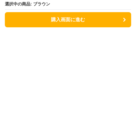
選択中の商品: ブラウン
選択中の商品: ブラウン
購入画面に進む
購入画面に進む
ニャーネスト
について
会社概要
利用規約