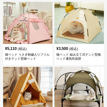
¥
5,110
¥
3,500
(税込)
(税込)
猫ベッド うさぎ刺繍入りフリル
猫ベッド 組み立て式テント型猫
付きテント型猫ベッド
ベッド通気性抜群