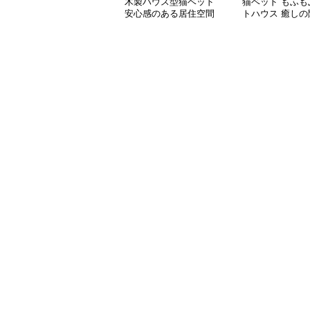
木製ハウス型猫ベッド
猫ベッド もふも
安心感のある居住空間
トハウス 癒しの