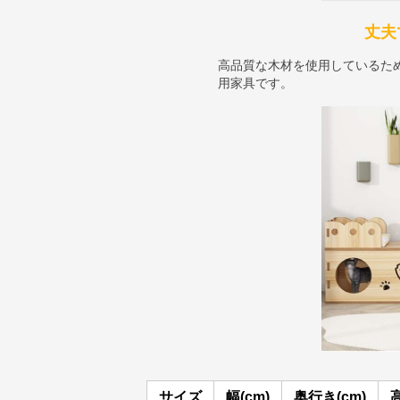
丈夫
高品質な木材を使用しているた
用家具です。
サイズ
幅(cm)
奥行き(cm)
高