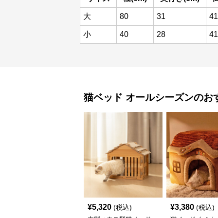
大
80
31
41
小
40
28
41
猫ベッド
オールシーズン
のお
¥
5,320
¥
3,380
(税込)
(税込)