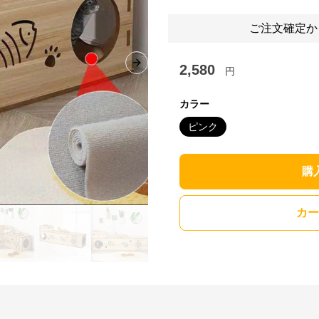
ご注文確定か
2,580
Next slide
円
カラー
ピンク
購
カー