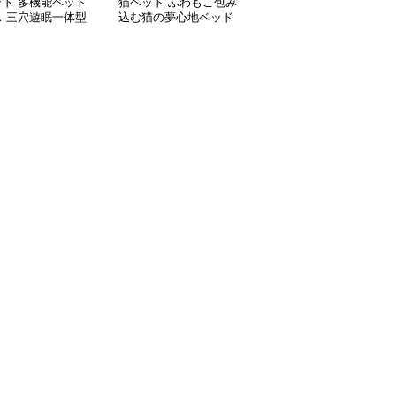
ッド 多機能ペット
猫ベッド ふわもこ包み
猫ベッド もこもこくま
ス 三穴遊眠一体型
込む猫の夢心地ベッド
さん包み込みベッド