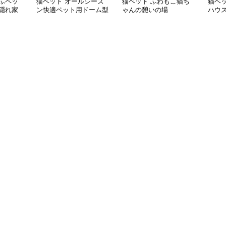
ふペッ
猫ベッド オールシーズ
猫ベッド ふわもこ猫ち
猫ベ
隠れ家
ン快適ペット用ドーム型
ゃんの憩いの場
ハウ
ベッド