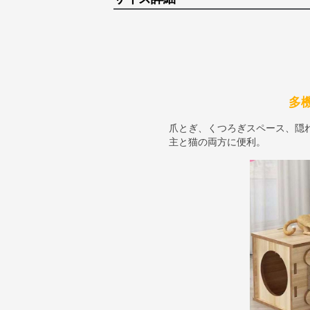
多
爪とぎ、くつろぎスペース、隠
主と猫の両方に便利。