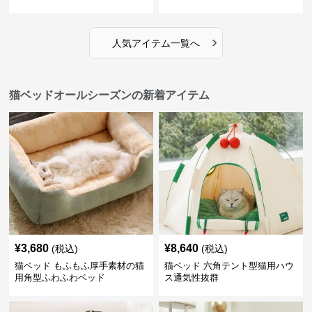
›
人気アイテム一覧へ
猫ベッドオールシーズンの新着アイテム
¥
3,680
¥
8,640
(税込)
(税込)
猫ベッド もふもふ厚手素材の猫
猫ベッド 六角テント型猫用ハウ
用角型ふわふわベッド
ス通気性抜群