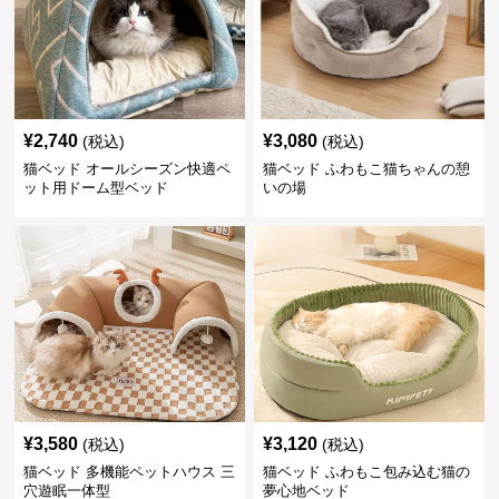
¥
2,740
¥
3,080
(税込)
(税込)
猫ベッド オールシーズン快適ペ
猫ベッド ふわもこ猫ちゃんの憩
ット用ドーム型ベッド
いの場
¥
3,580
¥
3,120
(税込)
(税込)
猫ベッド 多機能ペットハウス 三
猫ベッド ふわもこ包み込む猫の
穴遊眠一体型
夢心地ベッド