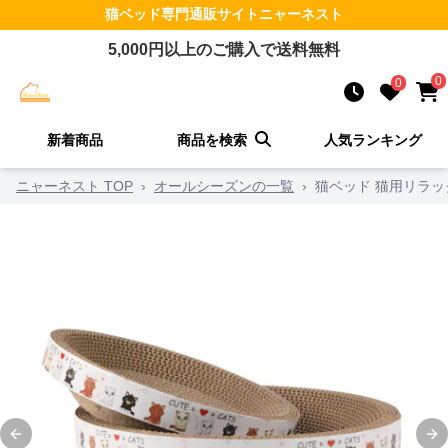
猫ベッド
専門通販サイト
ニャーネスト
5,000
円以上のご購入で送料無料
0
0
新着商品
商品を検索
人気ランキング
ニャーネスト TOP
›
オールシーズンの一覧
›
猫ベッド 猫用リラ
Previous slide
Ne