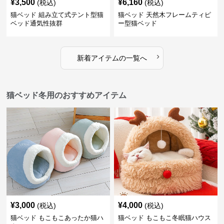
¥
3,500
¥
6,160
(税込)
(税込)
猫ベッド 組み立て式テント型猫
猫ベッド 天然木フレームティピ
ベッド通気性抜群
ー型猫ベッド
›
新着アイテムの一覧へ
猫ベッド冬用のおすすめアイテム
¥
3,000
¥
4,000
(税込)
(税込)
猫ベッド もこもこあったか猫ハ
猫ベッド もこもこ冬眠猫ハウス