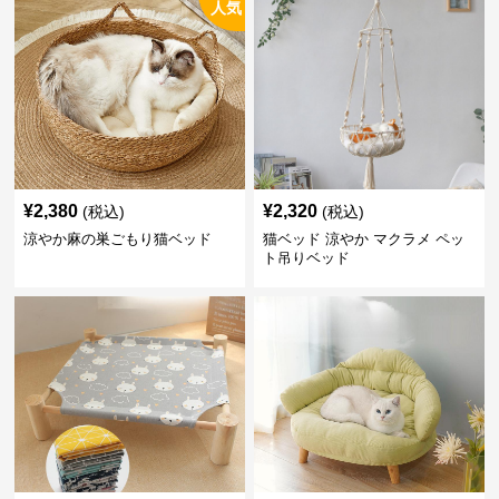
人気
¥
2,380
¥
2,320
(税込)
(税込)
涼やか麻の巣ごもり猫ベッド
猫ベッド 涼やか マクラメ ペッ
ト吊りベッド