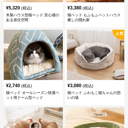
¥
5,320
¥
3,380
(税込)
(税込)
木製ハウス型猫ベッド 安心感の
猫ベッド もふもふペットハウス
ある居住空間
癒しの隠れ家
人気
¥
2,740
¥
3,080
(税込)
(税込)
猫ベッド オールシーズン快適ペ
猫ベッド ふわもこ猫ちゃんの憩
ット用ドーム型ベッド
いの場