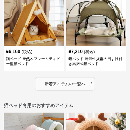
¥
6,160
¥
7,210
(税込)
(税込)
猫ベッド 天然木フレームティピ
猫ベッド 通気性抜群の日よけ付
ー型猫ベッド
き高床式猫ベッド
›
新着アイテムの一覧へ
猫ベッド冬用のおすすめアイテム