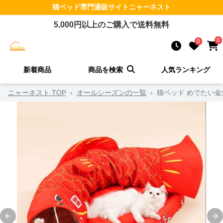
猫ベッド
専門通販サイト
ニャーネスト
5,000
円以上のご購入で送料無料
0
0
新着商品
商品を検索
人気ランキング
ニャーネスト TOP
›
オールシーズンの一覧
›
猫ベッド めでたい金
Previous slide
Ne