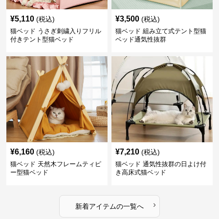
¥
5,110
¥
3,500
(税込)
(税込)
猫ベッド うさぎ刺繍入りフリル
猫ベッド 組み立て式テント型猫
付きテント型猫ベッド
ベッド通気性抜群
¥
6,160
¥
7,210
(税込)
(税込)
猫ベッド 天然木フレームティピ
猫ベッド 通気性抜群の日よけ付
ー型猫ベッド
き高床式猫ベッド
›
新着アイテムの一覧へ