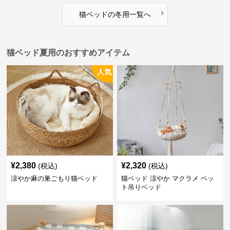
›
猫ベッド
の
冬用
一覧へ
猫ベッド夏用のおすすめアイテム
人気
¥
2,380
¥
2,320
(税込)
(税込)
涼やか麻の巣ごもり猫ベッド
猫ベッド 涼やか マクラメ ペッ
ト吊りベッド