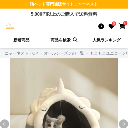
猫ベッド
専門通販サイト
ニャーネスト
5,000
円以上のご購入で送料無料
0
0
新着商品
商品を検索
人気ランキング
ニャーネスト TOP
›
オールシーズンの一覧
›
もこもこユニコーン
Previous slide
Ne