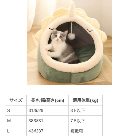
サイズ
長さ/幅/高さ(cm)
適用体重(kg)
S
31
30
29
3.5以下
M
38
38
31
7.5以下
L
43
43
37
複数猫