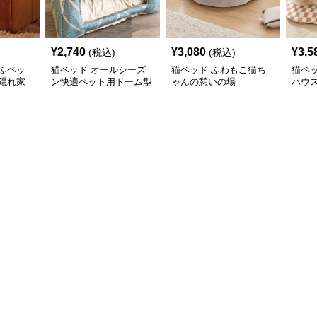
¥
2,740
¥
3,080
¥
3,5
(税込)
(税込)
ふペッ
猫ベッド オールシーズ
猫ベッド ふわもこ猫ち
猫ベ
隠れ家
ン快適ペット用ドーム型
ゃんの憩いの場
ハウ
ベッド