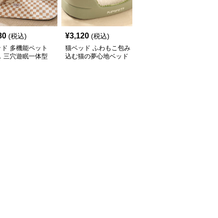
80
¥
3,120
¥
3,580
(税込)
(税込)
(税込)
ッド 多機能ペット
猫ベッド ふわもこ包み
猫ベッド もこもこくま
ス 三穴遊眠一体型
込む猫の夢心地ベッド
さん包み込みベッド