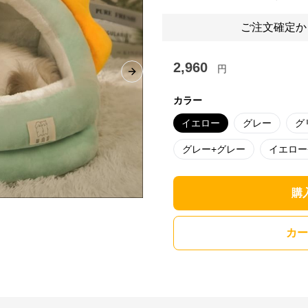
ご注文確定か
2,960
円
Next slide
カラー
イエロー
グレー
グ
グレー+グレー
イエロー
購
カー