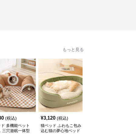
もっと見る
80
¥
3,120
¥
3,580
(税込)
(税込)
(税込)
ッド 多機能ペット
猫ベッド ふわもこ包み
猫ベッド もこもこくま
ス 三穴遊眠一体型
込む猫の夢心地ベッド
さん包み込みベッド