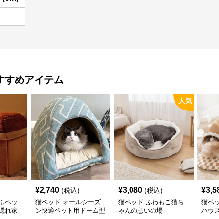
すすめアイテム
人気
¥
2,740
¥
3,080
¥
3,5
(税込)
(税込)
ふペッ
猫ベッド オールシーズ
猫ベッド ふわもこ猫ち
猫ベ
隠れ家
ン快適ペット用ドーム型
ゃんの憩いの場
ハウ
ベッド