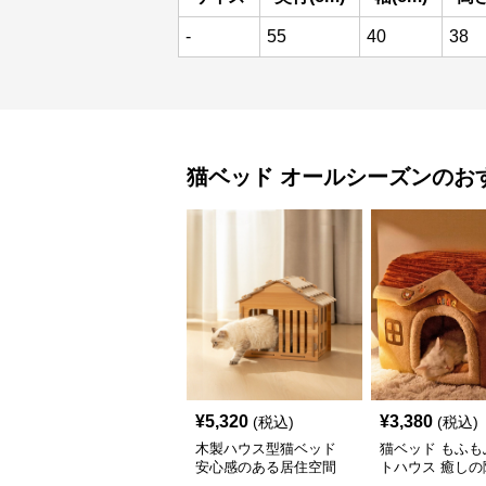
-
55
40
38
猫ベッド
オールシーズン
のお
¥
5,320
¥
3,380
(税込)
(税込)
木製ハウス型猫ベッド
猫ベッド もふも
安心感のある居住空間
トハウス 癒しの