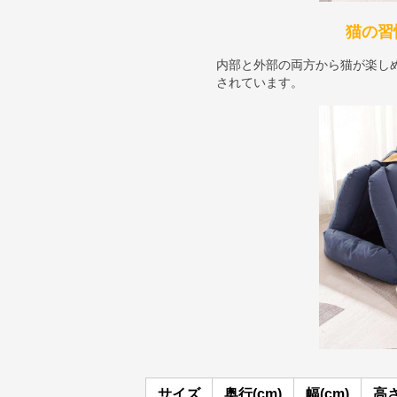
猫の習
内部と外部の両方から猫が楽し
されています。
サイズ
奥行(cm)
幅(cm)
高さ