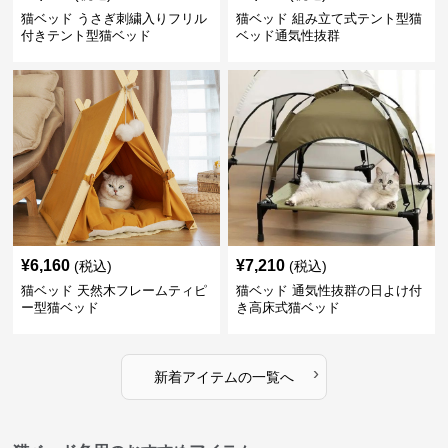
猫ベッド うさぎ刺繍入りフリル
猫ベッド 組み立て式テント型猫
付きテント型猫ベッド
ベッド通気性抜群
¥
6,160
¥
7,210
(税込)
(税込)
猫ベッド 天然木フレームティピ
猫ベッド 通気性抜群の日よけ付
ー型猫ベッド
き高床式猫ベッド
›
新着アイテムの一覧へ