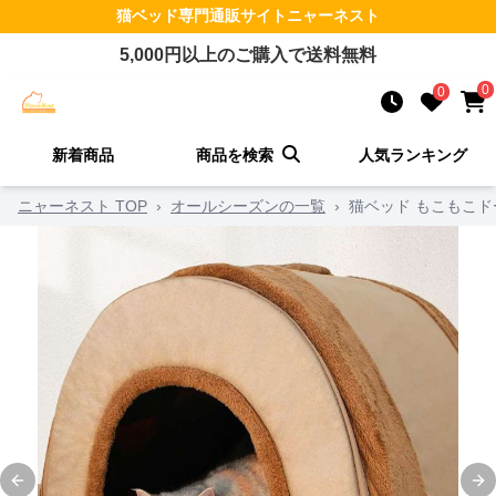
猫ベッド
専門通販サイト
ニャーネスト
5,000
円以上のご購入で送料無料
0
0
新着商品
商品を検索
人気ランキング
ニャーネスト TOP
›
オールシーズンの一覧
›
猫ベッド もこもこ
Previous slide
Ne