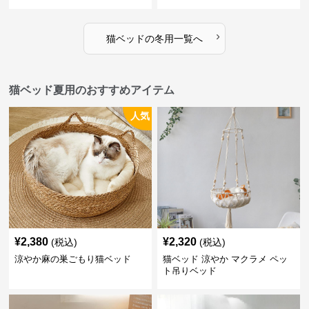
›
猫ベッド
の
冬用
一覧へ
猫ベッド夏用のおすすめアイテム
人気
¥
2,380
¥
2,320
(税込)
(税込)
涼やか麻の巣ごもり猫ベッド
猫ベッド 涼やか マクラメ ペッ
ト吊りベッド