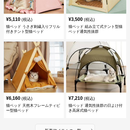
¥
5,110
¥
3,500
(税込)
(税込)
猫ベッド うさぎ刺繍入りフリル
猫ベッド 組み立て式テント型猫
付きテント型猫ベッド
ベッド通気性抜群
¥
6,160
¥
7,210
(税込)
(税込)
猫ベッド 天然木フレームティピ
猫ベッド 通気性抜群の日よけ付
ー型猫ベッド
き高床式猫ベッド
›