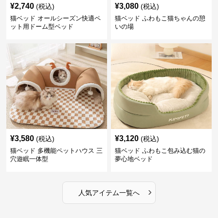
¥
2,740
¥
3,080
(税込)
(税込)
猫ベッド オールシーズン快適ペ
猫ベッド ふわもこ猫ちゃんの憩
ット用ドーム型ベッド
いの場
¥
3,580
¥
3,120
(税込)
(税込)
猫ベッド 多機能ペットハウス 三
猫ベッド ふわもこ包み込む猫の
穴遊眠一体型
夢心地ベッド
›
人気アイテム一覧へ