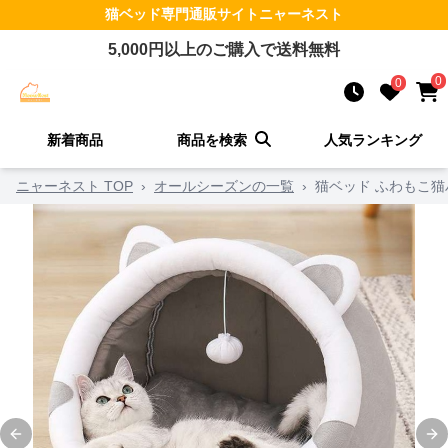
猫ベッド
専門通販サイト
ニャーネスト
5,000
円以上のご購入で送料無料
0
0
新着商品
商品を検索
人気ランキング
ニャーネスト TOP
›
オールシーズンの一覧
›
猫ベッド ふわもこ猫
Previous slide
Ne