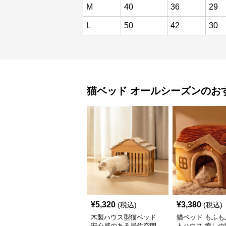
M
40
36
29
L
50
42
30
猫ベッド
オールシーズン
のお
¥
5,320
¥
3,380
(税込)
(税込)
木製ハウス型猫ベッド
猫ベッド もふも
安心感のある居住空間
トハウス 癒しの