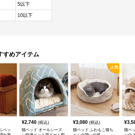
5以下
10以下
すすめアイテム
人気
¥
2,740
¥
3,080
¥
3,5
(税込)
(税込)
ふペッ
猫ベッド オールシーズ
猫ベッド ふわもこ猫ち
猫ベ
隠れ家
ン快適ペット用ドーム型
ゃんの憩いの場
ハウ