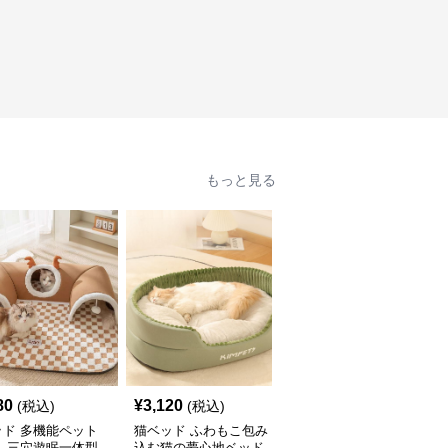
もっと見る
80
¥
3,120
¥
3,580
(税込)
(税込)
(税込)
ッド 多機能ペット
猫ベッド ふわもこ包み
猫ベッド もこもこくま
ス 三穴遊眠一体型
込む猫の夢心地ベッド
さん包み込みベッド