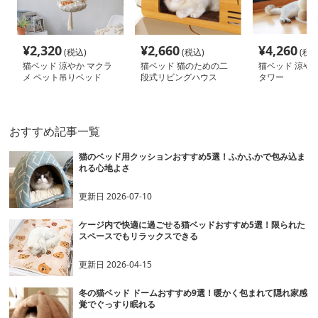
¥
2,320
¥
2,660
¥
4,260
(税込)
(税込)
(税込
猫ベッド 涼やか マクラ
猫ベッド 猫のための二
猫ベッド 涼や
メ ペット吊りベッド
段式リビングハウス
タワー
おすすめ記事一覧
猫のベッド用クッションおすすめ5選！ふかふかで包み込ま
れる心地よさ
更新日
2026-07-10
ケージ内で快適に過ごせる猫ベッドおすすめ5選！限られた
スペースでもリラックスできる
更新日
2026-04-15
冬の猫ベッド ドームおすすめ9選！暖かく包まれて隠れ家感
覚でぐっすり眠れる