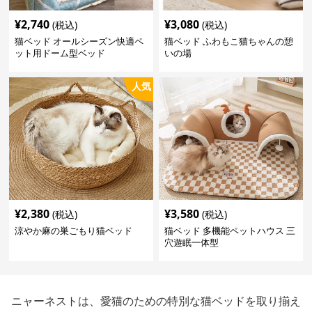
¥
2,740
¥
3,080
(税込)
(税込)
猫ベッド オールシーズン快適ペ
猫ベッド ふわもこ猫ちゃんの憩
ット用ドーム型ベッド
いの場
人気
¥
2,380
¥
3,580
(税込)
(税込)
涼やか麻の巣ごもり猫ベッド
猫ベッド 多機能ペットハウス 三
穴遊眠一体型
ニャーネストは、愛猫のための特別な猫ベッドを取り揃え