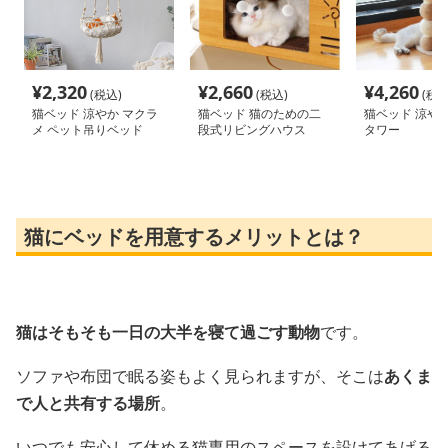
¥
2,320
¥
2,660
¥
4,260
(税込)
(税込)
(税込
猫ベッド 涼やか マクラ
猫ベッド 猫のための二
猫ベッド 涼や
メ ペット吊りベッド
段式リビングハウス
タワー
猫にベッドを用意するメリットとは？
猫はそもそも一日の大半を寝て過ごす動物
です。
ソファや布団で眠る姿もよく見られますが、そこは
あくま
で人と共有する場所
。
いつでも安心して休める猫専用のスペースを設けてあげる