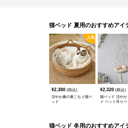
猫ベッド
夏用
のおすすめアイ
人気
¥
2,380
¥
2,320
(税込)
(税込)
涼やか麻の巣ごもり猫ベ
猫ベッド 涼やか
ッド
メ ペット吊りベ
猫ベッド
冬用
のおすすめアイ