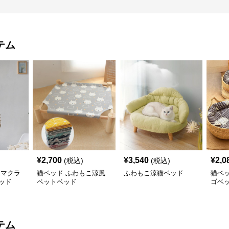
テム
¥
2,700
¥
3,540
¥
2,0
(税込)
(税込)
 マクラ
猫ベッド ふわもこ涼風
ふわもこ涼猫ベッド
猫ベ
ッド
ペットベッド
ゴベ
テム