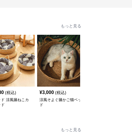
もっと見る
80
¥
3,000
¥
4,000
(税込)
(税込)
(税込)
ッド 涼風籐ねこカ
涼風そよぐ籐かご猫ベッ
猫ベッド 涼風ねこ庵 ラ
ッド
ド
タンキャットハウス
もっと見る