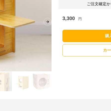
ご注文確定か
3,300
円
Next slide
購
カー