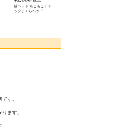
(税込)
猫ベッド もこもこチェ
ックまくらベッド
切です。
がります。
す。