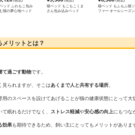
(税込)
(税込)
(税込)
ベッド ふわもこ包み
猫ベッド もこもこくま
猫ベッド もふもふ猫ソ
む猫の夢心地ベッド
さん包み込みベッド
ファー オールシーズン
るメリットとは？
寝て過ごす動物
です。
く見られますが、そこは
あくまで人と共有する場所
。
専用のスペースを設けてあげることが猫の健康状態にとって大
いて眠れるだけでなく、
ストレス軽減
や
安心感の向上
にもつな
る効果
も期待できるため、飼い主にとってもメリットがありま