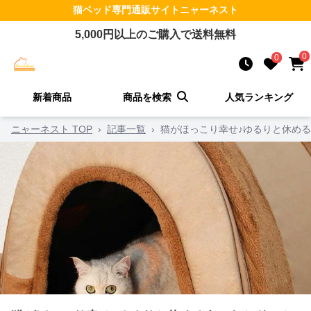
猫ベッド
専門通販サイト
ニャーネスト
5,000
円以上のご購入で送料無料
0
0
新着商品
商品を検索
人気ランキング
ニャーネスト TOP
›
記事一覧
›
猫がほっこり幸せ♪ゆるりと休める