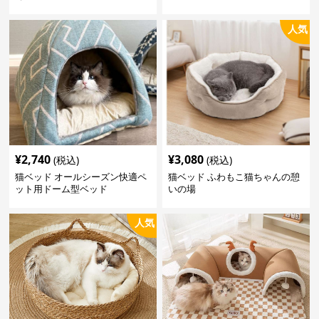
人気
¥
2,740
¥
3,080
(税込)
(税込)
猫ベッド オールシーズン快適ペ
猫ベッド ふわもこ猫ちゃんの憩
ット用ドーム型ベッド
いの場
人気