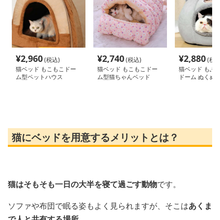
¥
2,960
¥
2,740
¥
2,880
(税込)
(税込)
(税込
猫ベッド もこもこドー
猫ベッド もこもこドー
猫ベッド もふ
ム型ペットハウス
ム型猫ちゃんベッド
ドーム ぬくぬ
猫にベッドを用意するメリットとは？
猫はそもそも一日の大半を寝て過ごす動物
です。
ソファや布団で眠る姿もよく見られますが、そこは
あくま
で人と共有する場所
。