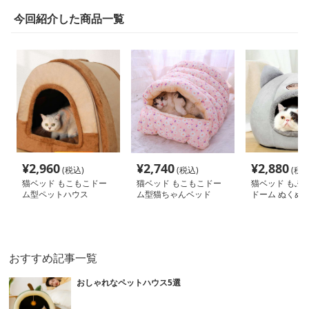
今回紹介した商品一覧
¥
2,960
¥
2,740
¥
2,880
(税込)
(税込)
(税込
猫ベッド もこもこドー
猫ベッド もこもこドー
猫ベッド もふ
ム型ペットハウス
ム型猫ちゃんベッド
ドーム ぬくぬ
おすすめ記事一覧
おしゃれなペットハウス5選