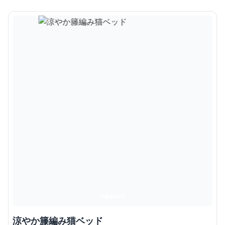
涼やか籐編み猫ベッド