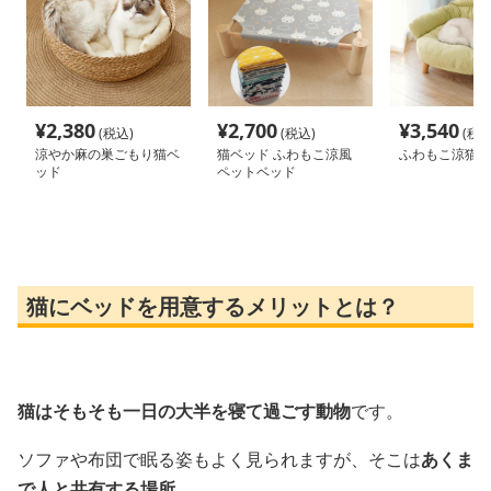
¥
2,380
¥
2,700
¥
3,540
(税込)
(税込)
(税込
涼やか麻の巣ごもり猫ベ
猫ベッド ふわもこ涼風
ふわもこ涼猫ベ
ッド
ペットベッド
猫にベッドを用意するメリットとは？
猫はそもそも一日の大半を寝て過ごす動物
です。
ソファや布団で眠る姿もよく見られますが、そこは
あくま
で人と共有する場所
。