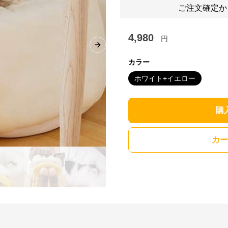
ご注文確定か
4,980
円
Next slide
カラー
ホワイト+イエロー
購
カー