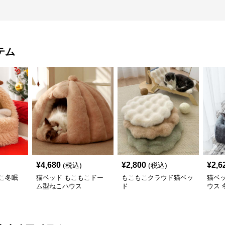
テム
¥
4,680
¥
2,800
¥
2,6
(税込)
(税込)
こ冬眠
猫ベッド もこもこドー
もこもこクラウド猫ベッ
猫ベ
ム型ねこハウス
ド
ウス