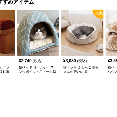
すすめアイテム
人気
¥
2,740
¥
3,080
¥
3,5
(税込)
(税込)
ふペッ
猫ベッド オールシーズ
猫ベッド ふわもこ猫ち
猫ベ
隠れ家
ン快適ペット用ドーム型
ゃんの憩いの場
ハウ
ベッド