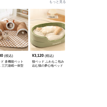
もっと見る
80
¥
3,120
¥
3,580
(税込)
(税込)
(税込)
ッド 多機能ペット
猫ベッド ふわもこ包み
猫ベッド もこもこくま
ス 三穴遊眠一体型
込む猫の夢心地ベッド
さん包み込みベッド