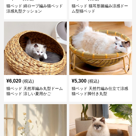
猫ベッド 綿ロープ編み猫ベッド
猫ベッド 猫耳形籐編み涼感ドー
涼感丸型クッション
ム型猫ベッド
¥
6,020
¥
5,300
(税込)
(税込)
猫ベッド 天然草編み丸型ドーム
猫ベッド 天然竹編み仕立て涼感
猫ベッド 涼しい夏用かご
猫ベッド脚付き丸型