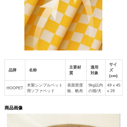
サイ
主要材
適用
品牌
名称
ズ
質
対象
(cm)
木製シンプルペット
表面密度
9kg以内
49 x 45
HOOPET
用ソファベッド
板、帆布
の猫/犬
x 28
商品画像