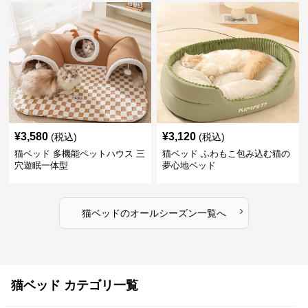
¥
3,580
¥
3,120
(税込)
(税込)
猫ベッド 多機能ペットハウス 三
猫ベッド ふわもこ包み込む猫の
穴遊眠一体型
夢心地ベッド
›
猫ベッド
の
オールシーズン
一覧へ
猫ベッド カテゴリ一覧