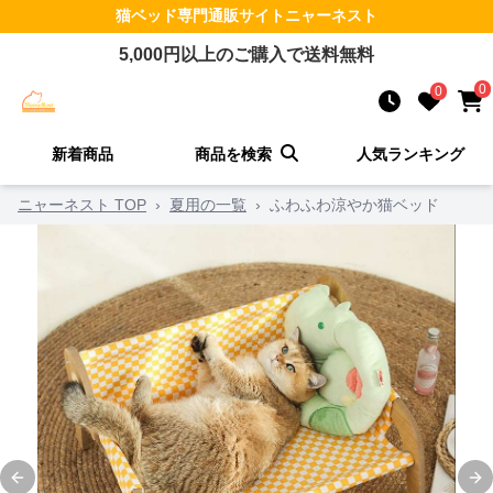
猫ベッド
専門通販サイト
ニャーネスト
5,000
円以上のご購入で送料無料
0
0
新着商品
商品を検索
人気ランキング
ニャーネスト TOP
›
夏用の一覧
›
ふわふわ涼やか猫ベッド
Previous slide
Ne