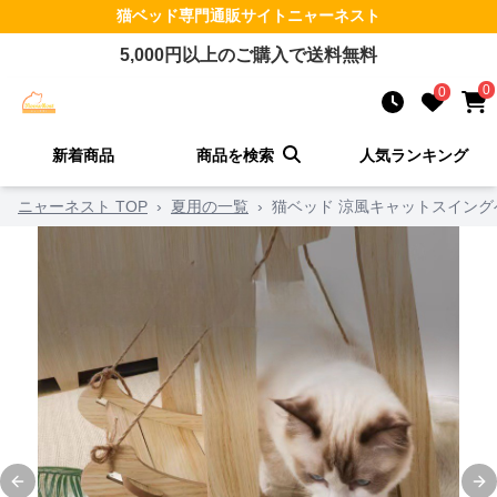
猫ベッド
専門通販サイト
ニャーネスト
5,000
円以上のご購入で送料無料
0
0
新着商品
商品を検索
人気ランキング
ニャーネスト TOP
›
夏用の一覧
›
猫ベッド 涼風キャットスイング
Previous slide
Ne