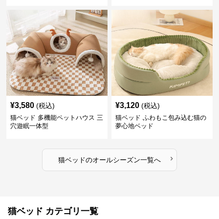
¥
3,580
¥
3,120
(税込)
(税込)
猫ベッド 多機能ペットハウス 三
猫ベッド ふわもこ包み込む猫の
穴遊眠一体型
夢心地ベッド
›
猫ベッド
の
オールシーズン
一覧へ
猫ベッド カテゴリ一覧