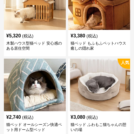
¥
5,320
¥
3,380
(税込)
(税込)
木製ハウス型猫ベッド 安心感の
猫ベッド もふもふペットハウス
ある居住空間
癒しの隠れ家
人気
¥
2,740
¥
3,080
(税込)
(税込)
猫ベッド オールシーズン快適ペ
猫ベッド ふわもこ猫ちゃんの憩
ット用ドーム型ベッド
いの場