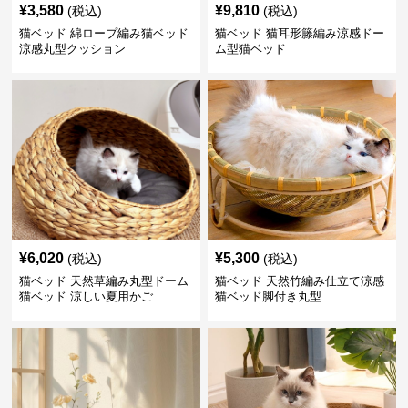
¥
3,580
¥
9,810
(税込)
(税込)
猫ベッド 綿ロープ編み猫ベッド
猫ベッド 猫耳形籐編み涼感ドー
涼感丸型クッション
ム型猫ベッド
¥
6,020
¥
5,300
(税込)
(税込)
猫ベッド 天然草編み丸型ドーム
猫ベッド 天然竹編み仕立て涼感
猫ベッド 涼しい夏用かご
猫ベッド脚付き丸型