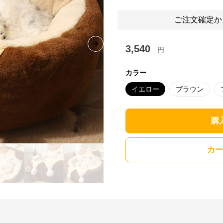
ご注文確定か
3,540
Next slide
円
カラー
イエロー
ブラウン
購
カー