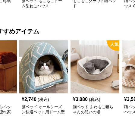
こ冬眠
猫ベッド もこもこドー
もこもこクラウド猫ベッ
猫ベ
ム型ねこハウス
ド
ウス
すすめアイテム
人気
¥
2,740
¥
3,080
¥
3,5
(税込)
(税込)
ふペッ
猫ベッド オールシーズ
猫ベッド ふわもこ猫ち
猫ベ
隠れ家
ン快適ペット用ドーム型
ゃんの憩いの場
ハウ
ベッド