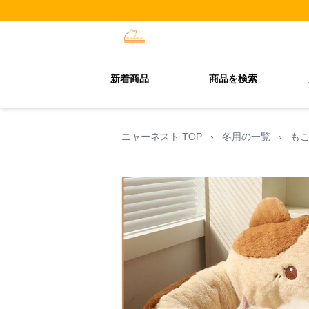
新着商品
商品を検索
ニャーネスト TOP
›
冬用の一覧
›
も