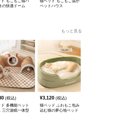
ッド もこもこ猫ハ
猫ベッド もこもこ温か
猫ベッド もこもこ動物
 冬の快適ドーム
ペットハウス
キャットハウス
もっと見る
80
¥
3,120
¥
3,580
(税込)
(税込)
(税込)
ッド 多機能ペット
猫ベッド ふわもこ包み
猫ベッド もこもこくま
ス 三穴遊眠一体型
込む猫の夢心地ベッド
さん包み込みベッド