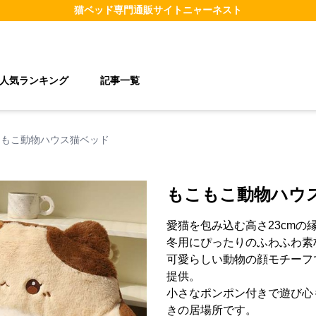
猫ベッド
専門通販サイト
ニャーネスト
人気ランキング
記事一覧
こもこ動物ハウス猫ベッド
もこもこ動物ハウ
愛猫を包み込む高さ23cmの
冬用にぴったりのふわふわ素
可愛らしい動物の顔モチーフ
提供。
小さなポンポン付きで遊び心
きの居場所です。