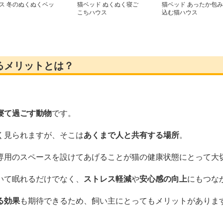
ス 冬のぬくぬくベッ
猫ベッド ぬくぬく寝ご
猫ベッド あったか包み
こちハウス
込む猫ハウス
るメリットとは？
寝て過ごす動物
です。
く見られますが、そこは
あくまで人と共有する場所
。
専用のスペースを設けてあげることが猫の健康状態にとって大
いて眠れるだけでなく、
ストレス軽減
や
安心感の向上
にもつな
る効果
も期待できるため、飼い主にとってもメリットがありま