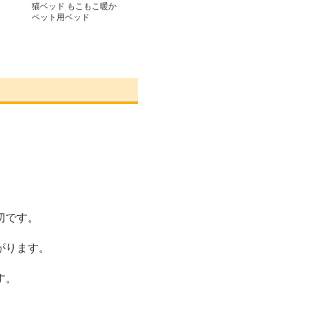
猫ベッド もこもこ暖か
ペット用ベッド
切です。
がります。
す。